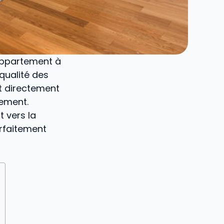
appartement à
qualité des
nt directement
gement.
t vers la
arfaitement