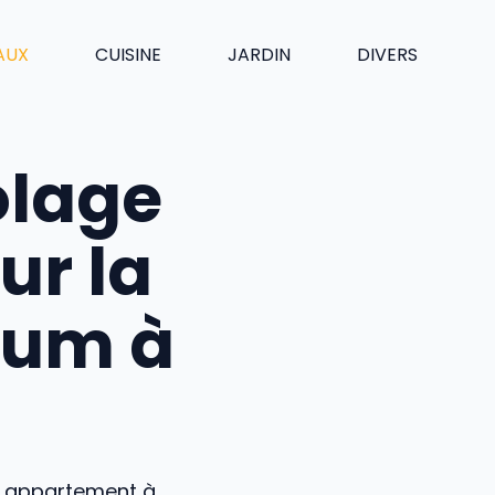
AUX
CUISINE
JARDIN
DIVERS
olage
ur la
ium à
n appartement à