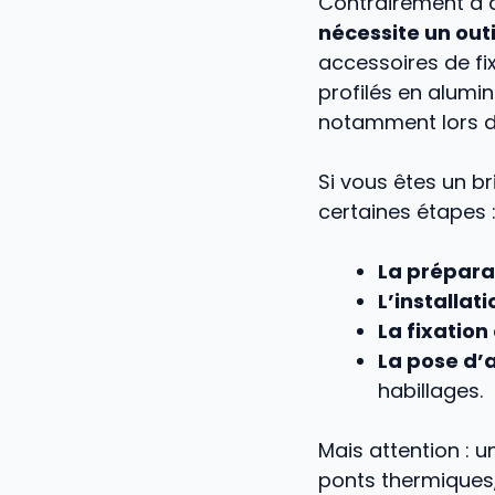
Contrairement à 
nécessite un out
accessoires de fix
profilés en alumi
notamment lors de
Si vous êtes un bri
certaines étapes 
La prépara
L’installat
La fixation
La pose d’a
habillages.
Mais attention : 
ponts thermiques,