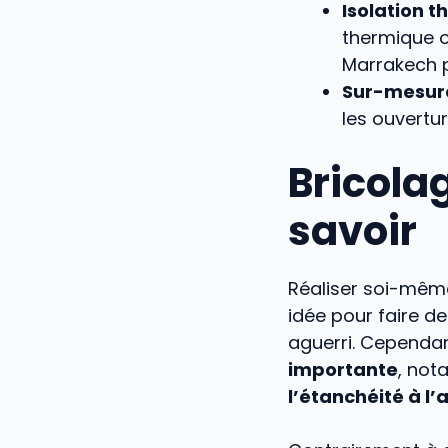
Isolation 
thermique o
Marrakech po
Sur-mesure
les ouvertu
Bricolag
savoir
Réaliser soi-mêm
idée pour faire d
aguerri. Cependan
importante
, not
l’étanchéité à l’a