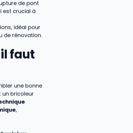
rupture de pont
est crucial à
ions, idéal pour
u de rénovation.
l faut
bler une bonne
 un bricoleur
technique
rmique
,