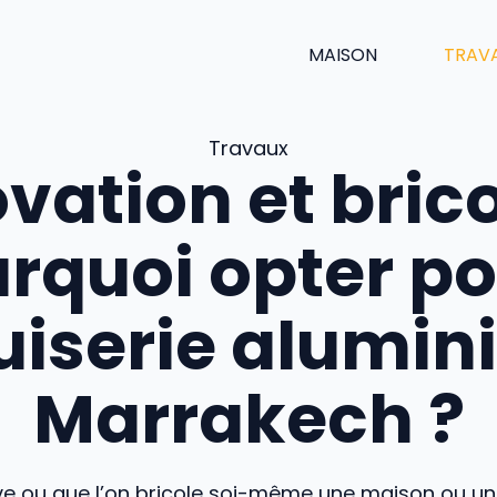
MAISON
TRAV
Travaux
vation et bric
urquoi opter po
iserie alumin
Marrakech ?
e ou que l’on bricole soi-même une maison ou u