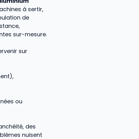
’aluminium
chines à sertir,
pulation de
istance,
antes sur-mesure.
ervenir sur
ent),
gnées ou
anchéité, des
oblèmes nuisent