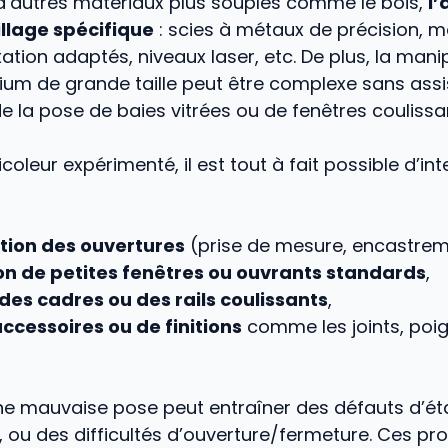
d’autres matériaux plus souples comme le bois,
l
illage spécifique
: scies à métaux de précision, ma
ation adaptés, niveaux laser, etc. De plus, la mani
nium de grande taille peut être complexe sans ass
 la pose de baies vitrées ou de fenêtres couliss
coleur expérimenté, il est tout à fait possible d’int
:
tion des ouvertures
(prise de mesure, encastrem
ion de petites fenêtres ou ouvrants standards
,
 des cadres ou des rails coulissants
,
ccessoires ou de finitions
comme les joints, poi
une mauvaise pose peut entraîner des défauts d’ét
 ou des difficultés d’ouverture/fermeture. Ces pr