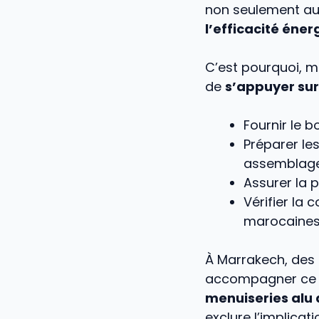
non seulement a
l’efficacité éne
C’est pourquoi, 
de
s’appuyer sur
Fournir le 
Préparer le
assemblage
Assurer la 
Vérifier la
marocaines,
À Marrakech, des
accompagner ce ty
menuiseries alu 
exclure l’implicat