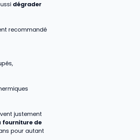
aussi
dégrader
uvent recommandé
upés,
thermiques
vent justement
la
fourniture de
sans pour autant