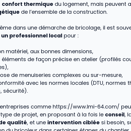
u
confort thermique
du logement, mais peuvent 
rgétique
de l’ensemble de la construction.
même dans une démarche de bricolage, il est so
 un professionnel local
pour :
bon matériel, aux bonnes dimensions,
s éléments de façon précise en atelier (profilés co
s),
pose de menuiseries complexes ou sur-mesure,
 conformité avec les normes locales (DTU, normes 
 sécurité).
 entreprises comme https://www.lmi-64.com/ peu
pe de projet, en proposant à la fois le
conseil
, 
de qualité
, et une
intervention ciblée
si besoin, 
ion du bricoleur dans certaines étapes du chantier.