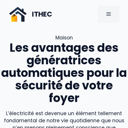
Aller
au
ITHEC
MENU
contenu
Maison
Les avantages des
génératrices
automatiques pour la
sécurité de votre
foyer
L’électricité est devenue un élément tellement
fondamental de notre vie quotidienne que nous
n’en prenons pleinement conscience que