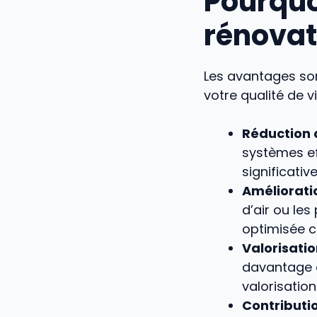
Pourquo
rénovat
Les avantages son
votre qualité de vi
Réduction 
systèmes ef
significati
Amélioratio
d’air ou les
optimisée c
Valorisatio
davantage d
valorisation
Contributi