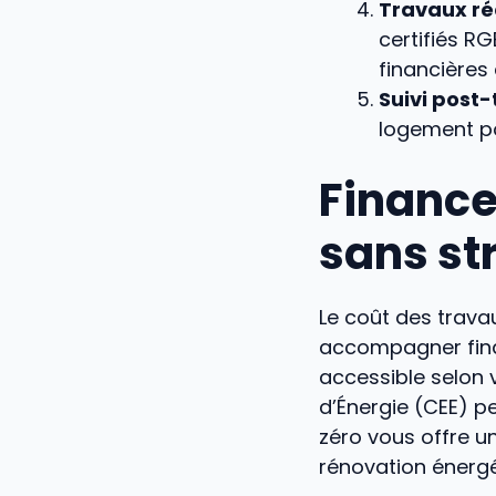
Travaux réa
certifiés R
financières 
Suivi post
logement pou
Finance
sans st
Le coût des travau
accompagner finan
accessible selon 
d’Énergie (CEE) p
zéro vous offre un
rénovation énergé