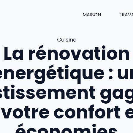
MAISON
TRAV
Cuisine
La rénovation
énergétique : u
stissement ga
votre confort 
économies