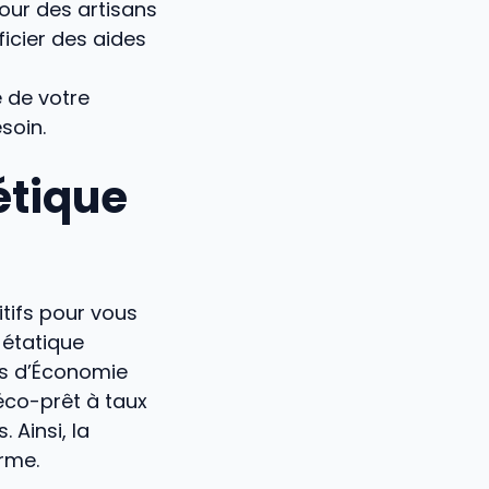
our des artisans
icier des aides
 de votre
soin.
étique
itifs pour vous
 étatique
ats d’Économie
’éco-prêt à taux
 Ainsi, la
erme.