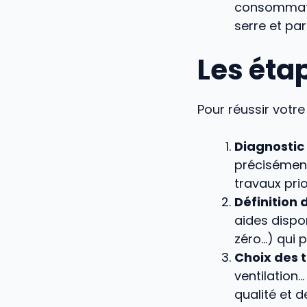
consommatio
serre et par
Les étap
Pour réussir votre
Diagnostic
précisément
travaux prio
Définition
aides dispo
zéro…) qui 
Choix des 
ventilation…
qualité et 