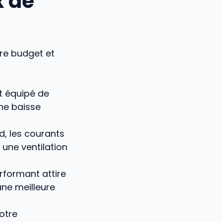
x de
tre budget et
t équipé de
ne baisse
id, les courants
 une ventilation
formant attire
une meilleure
otre