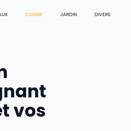
AUX
CUISINE
JARDIN
DIVERS
n
gnant
et vos