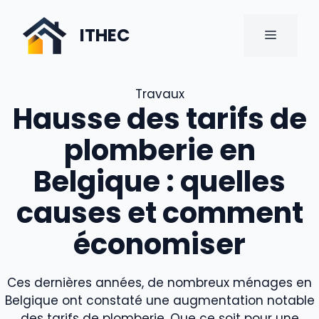
Aller
au
ITHEC
MENU
contenu
Travaux
Hausse des tarifs de
plomberie en
Belgique : quelles
causes et comment
économiser
Ces dernières années, de nombreux ménages en
Belgique ont constaté une augmentation notable
des tarifs de plomberie. Que ce soit pour une